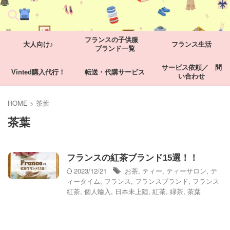
フランスの子供服
大人向け♪
フランス生活
ブランド一覧
サービス依頼／ 問
Vinted購入代行！
転送・代購サービス
い合わせ
HOME
>
茶葉
茶葉
フランスの紅茶ブランド15選！！
2023/12/21
お茶
,
ティー
,
ティーサロン
,
テ
ィータイム
,
フランス
,
フランスブランド
,
フランス
紅茶
,
個人輸入
,
日本未上陸
,
紅茶
,
緑茶
,
茶葉