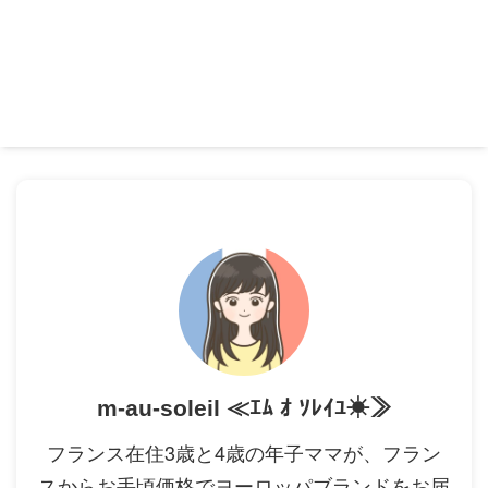
m-au-soleil ≪ｴﾑ ｵ ｿﾚｲﾕ☀≫
フランス在住3歳と4歳の年子ママが、フラン
スからお手頃価格でヨーロッパブランドをお届