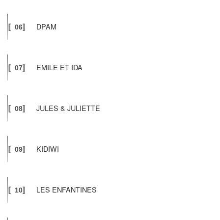
DPAM
〚06〛
EMILE ET IDA
〚07〛
JULES & JULIETTE
〚08〛
KIDIWI
〚09〛
LES ENFANTINES
〚10〛