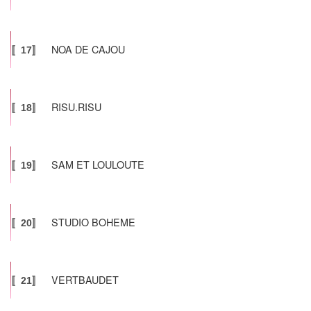
NOA DE CAJOU
〚17〛
RISU.RISU
〚18〛
SAM ET LOULOUTE
〚19〛
STUDIO BOHEME
〚20〛
VERTBAUDET
〚21〛