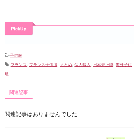
PickUp
-
子供服
-
フランス
,
フランス子供服
,
まとめ
,
個人輸入
,
日本未上陸
,
海外子供
服
関連記事
関連記事はありませんでした