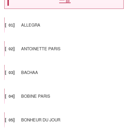
ALLEGRA
〚01〛
ANTOINETTE PARIS
〚02〛
BACHAA
〚03〛
BOBINE PARIS
〚04〛
BONHEUR DU JOUR
〚05〛