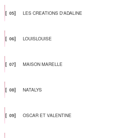
LES CREATIONS D'ADALINE
〚05〛
LOUISLOUISE
〚06〛
MAISON MARELLE
〚07〛
NATALYS
〚08〛
OSCAR ET VALENTINE
〚09〛