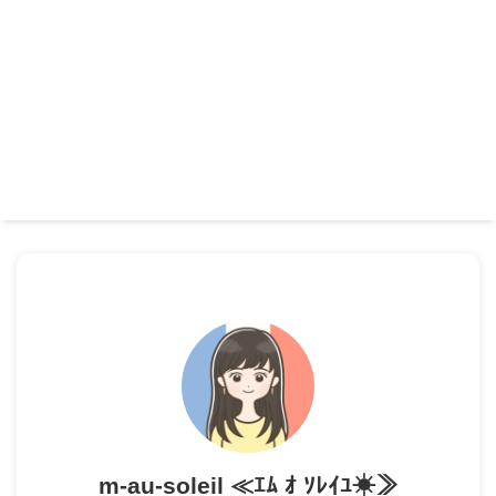
m-au-soleil ≪ｴﾑ ｵ ｿﾚｲﾕ☀≫