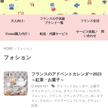
フランスの子供服
大人向け♪
フランス生活
ブランド一覧
サービス依頼／ 問
Vinted購入代行！
転送・代購サービス
い合わせ
HOME
>
フォション
フォション
フランスのアドベントカレンダー2023
～紅茶・お菓子～
2023/12/1
アドベントカレンダー
,
お菓子
,
クスミティー
,
ジャム
,
ダマンフレール
,
パレデテ
,
フォション
,
フランス
,
フランスブランド
,
ボンヌマ
マン
,
マカロン
,
マリアージュフレール
,
ラデュレ
,
紅茶