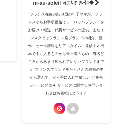
m-au-soleil ≪ｴﾑ ｵ ｿﾚｲﾕ☀≫
フランス在住3歳と4歳の年子ママが、フラ
ンスからお手頃価格でヨーロッパブランドを
お届け！転送・代購サービスの提供、またイ
ンスタではフランス発ブランドの紹介、新
作・セール情報をリアルタイムに発信中♪ 日
本で手に入るものから未上陸のもの、有名ど
ころからあまり知られていないブランドまで
☆ “フランスブランドをたくさんの種類の中
から選んで、安く手に入れて欲しい！”をモ
ットーに発信☀ サービスに関するお問い合
わせはお気軽にどうぞ☆