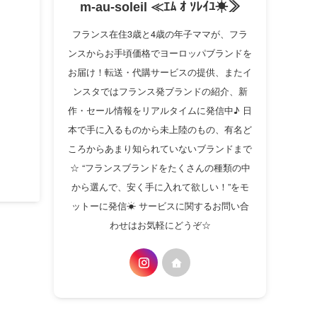
m-au-soleil ≪ｴﾑ ｵ ｿﾚｲﾕ☀≫
フランス在住3歳と4歳の年子ママが、フラ
ンスからお手頃価格でヨーロッパブランドを
お届け！転送・代購サービスの提供、またイ
ンスタではフランス発ブランドの紹介、新
作・セール情報をリアルタイムに発信中♪ 日
本で手に入るものから未上陸のもの、有名ど
ころからあまり知られていないブランドまで
☆ “フランスブランドをたくさんの種類の中
から選んで、安く手に入れて欲しい！”をモ
ットーに発信☀ サービスに関するお問い合
わせはお気軽にどうぞ☆